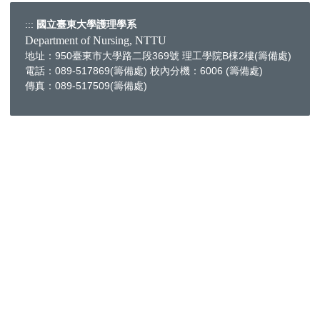
:::
國立臺東大學護理學系
Department of Nursing, NTTU
地址：950臺東市大學路二段369號 理工學院B棟2樓(籌備處)
電話：089-517869(籌備處) 校內分機：6006 (籌備處)
傳真：089-517509(籌備處)