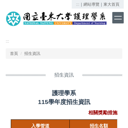
跳
:::
｜
網站導覽
｜
東大首頁
到
主
要
內
容
區
:::
首頁
招生資訊
招生資訊
護理學系
115學年度招生資訊
相關獎勵措施
入學管道
招生名額