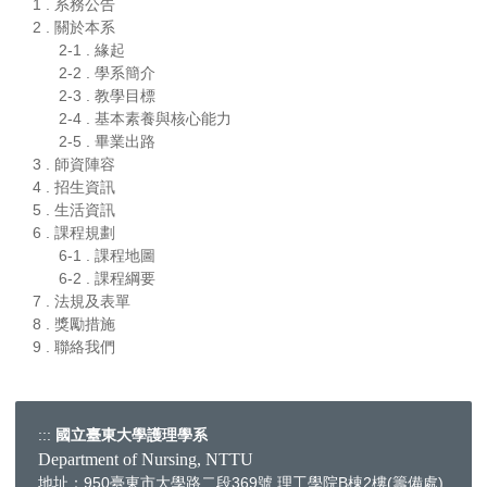
1 . 系務公告
2 . 關於本系
2-1 . 緣起
2-2 . 學系簡介
2-3 . 教學目標
2-4 . 基本素養與核心能力
2-5 . 畢業出路
3 . 師資陣容
4 . 招生資訊
5 . 生活資訊
6 . 課程規劃
6-1 . 課程地圖
6-2 . 課程綱要
7 . 法規及表單
8 . 獎勵措施
9 . 聯絡我們
:::
國立臺東大學護理學系
Department of Nursing, NTTU
地址：950臺東市大學路二段369號 理工學院B棟2樓(籌備處)