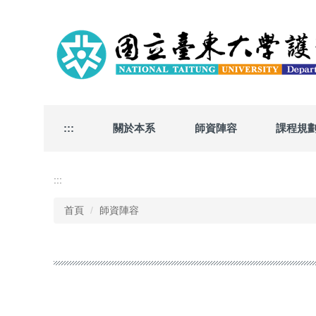
跳
到
主
要
內
容
區
:::
關於本系
師資陣容
課程規
:::
首頁
師資陣容