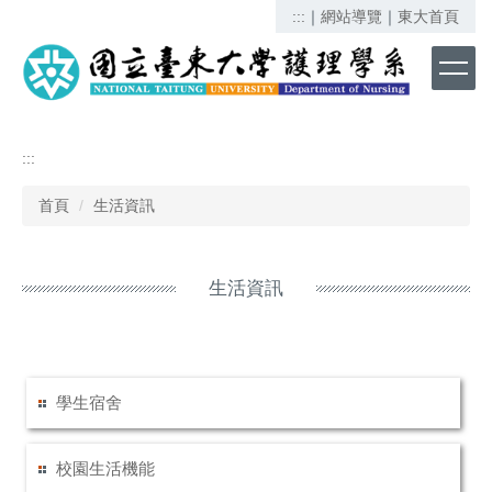
跳
:::
｜
網站導覽
｜
東大首頁
到
主
要
內
容
區
:::
首頁
生活資訊
生活資訊
學生宿舍
校園生活機能